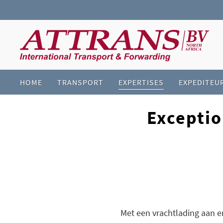
HOME
TRANSPORT
EXPERTISES
EXPEDITEU
HOME
INDUSTRIEËN
EXCEPTIONEEL TRANSPORT
Exceptio
Met een vrachtlading aan e