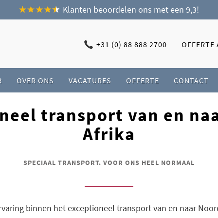
Klanten beoordelen ons met een 9,3!
+31 (0) 88 888 2700
OFFERTE
R
OVER ONS
VACATURES
OFFERTE
CONTACT
 VAN EN NAAR NOORD-AFRIKA
neel transport van en na
Afrika
SPECIAAL TRANSPORT. VOOR ONS HEEL NORMAAL
rvaring binnen het exceptioneel transport van en naar Noor