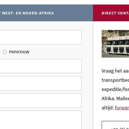
 WEST- EN NOORD-AFRIKA
DIRECT CONT
mevrouw
Vraag het aa
transportbed
expeditie/fo
Afrika. Mail
altijd:
forwar